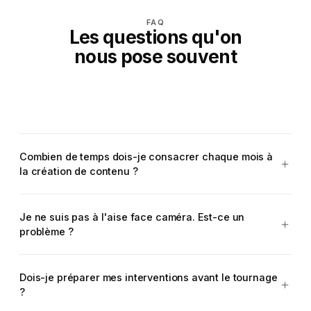
FAQ
Les questions qu'on
nous pose souvent
Combien de temps dois-je consacrer chaque mois à
la création de contenu ?
Une session concentrée au studio suffit pour créer
Je ne suis pas à l'aise face caméra. Est-ce un
plusieurs semaines de publications à l'avance. Vous
problème ?
restez focalisé sur votre activité, nous nous
occupons de la préparation, du tournage, du montage
Pas du tout. C'est même le cas de la majorité de nos
et de la livraison des contenus.
Dois-je préparer mes interventions avant le tournage
clients lors de leur première session. Alison et Arthur
?
vous accompagnent tout au long du tournage, vous