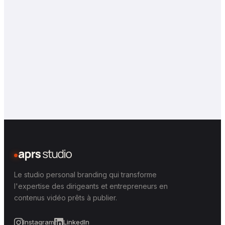
dirigeant
9
MIN DE LECTURE
Format vidéo LinkedIn : Le guide
complet (Taille, Durée, Poids)
Le studio personal branding qui transforme
l'expertise des dirigeants et entrepreneurs en
contenus vidéo prêts à publier.
Instagram
LinkedIn