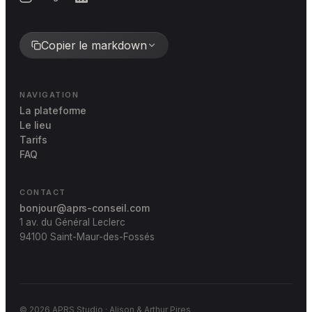
Copier le markdown
NAVIGATION
La plateforme
Le lieu
Tarifs
FAQ
CONTACT
bonjour@aprs-conseil.com
1 av. du Général Leclerc
94100 Saint-Maur-des-Fossés
© 2026 APRS Studio · Alison & Arthur Pires